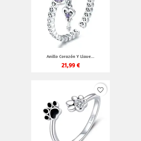
Anillo Corazón Y Llave...
21,99 €
favorite_border