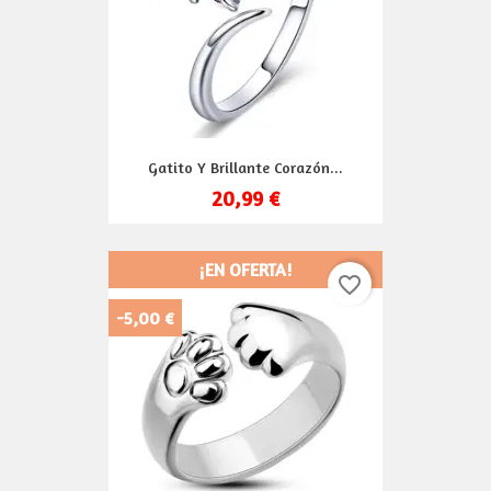
Gatito Y Brillante Corazón...
20,99 €
¡EN OFERTA!
favorite_border
-5,00 €