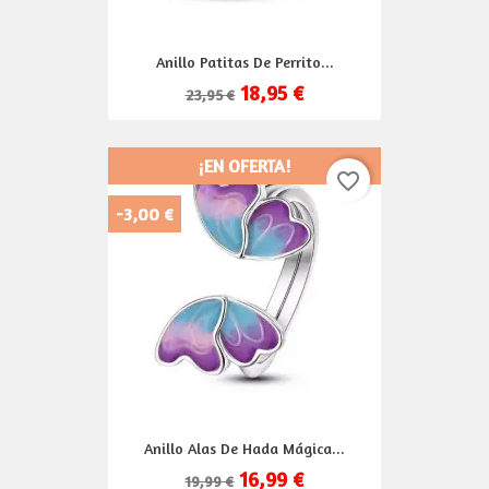
Anillo Patitas De Perrito...
18,95 €
23,95 €
¡EN OFERTA!
favorite_border
-3,00 €
Anillo Alas De Hada Mágica...
16,99 €
19,99 €