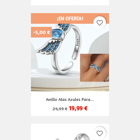
¡EN OFERTA!
favorite_border
-5,00 €
Anillo Alas Azules Para...
19,99 €
24,99 €
favorite_border