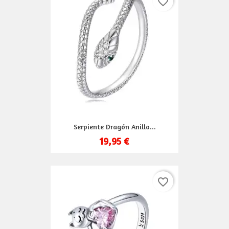
favorite_border
Serpiente Dragón Anillo...
19,95 €
favorite_border