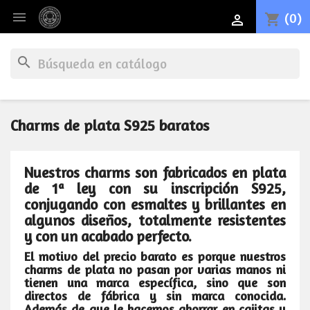

(0)
shopping_cart

search
Charms de plata S925 baratos
Nuestros
charms
son fabricados en
plata
de 1ª ley
con su inscripción
S925
,
conjugando con esmaltes y brillantes en
algunos diseños, totalmente resistentes
y con un acabado perfecto.
El motivo del precio barato es porque nuestros
charms de plata
no pasan por varias manos ni
tienen una marca específica, sino que son
directos de fábrica
y sin marca conocida.
Además de que le hacemos ahorrar en cajitas y