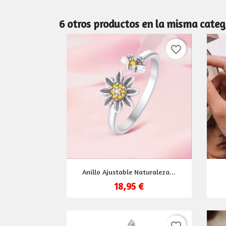
6 otros productos en la misma categ
favorite_border
Vista rápida

Anillo Ajustable Naturaleza...
18,95 €