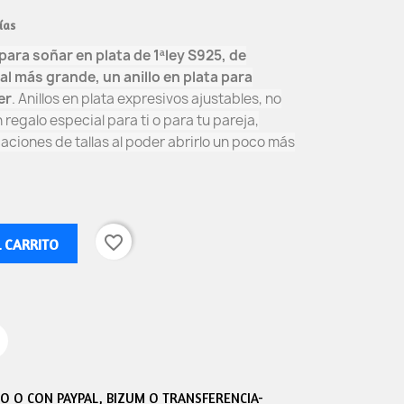
ías
 para soñar en plata de 1ªley S925, de
al más grande, un anillo en plata para
er
. Anillos en plata expresivos ajustables, no
 regalo especial para ti o para tu pareja,
caciones de tallas al poder abrirlo un poco más
favorite_border
L CARRITO
 O CON PAYPAL, BIZUM O TRANSFERENCIA-