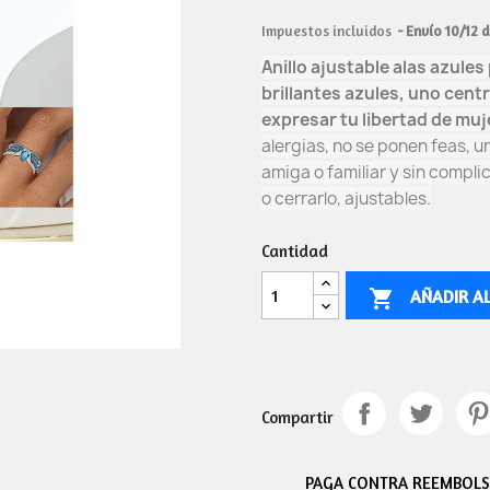
Impuestos incluidos
Envío 10/12 d
Anillo ajustable alas azules
brillantes azules, uno centr
expresar tu libertad de muj
alergias, no se ponen feas, un
amiga o familiar y sin compli
o cerrarlo, ajustables.
Cantidad
AÑADIR A

Compartir
PAGA CONTRA REEMBOLSO