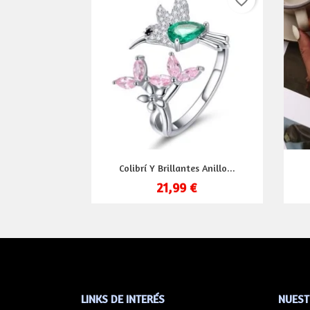
favorite_border
Vista rápida

Colibrí Y Brillantes Anillo...
21,99 €
LINKS DE INTERÉS
NUEST