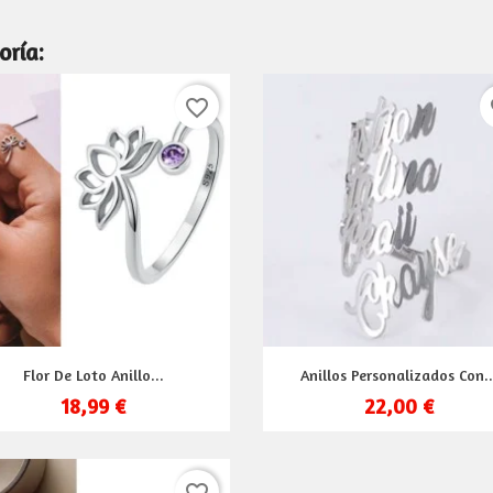
oría:
favorite_border
fa
Vista rápida
Vista rápida


Flor De Loto Anillo...
Anillos Personalizados Con..
18,99 €
22,00 €