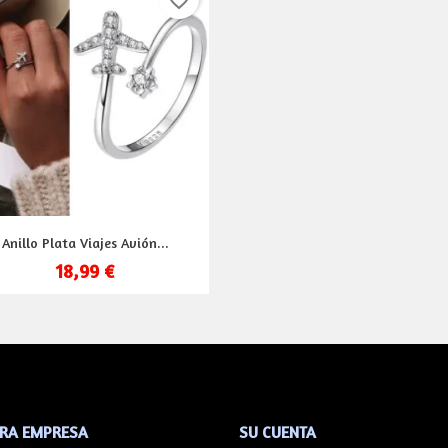
favorite_border
Vista rápida

Anillo Plata Viajes Avión...
18,99 €
RA EMPRESA
SU CUENTA