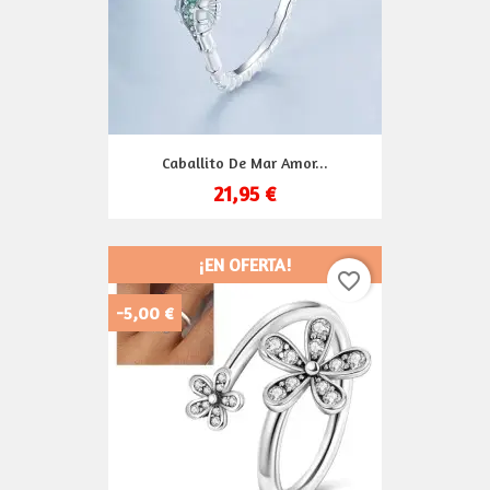
Caballito De Mar Amor...
21,95 €
¡EN OFERTA!
favorite_border
-5,00 €