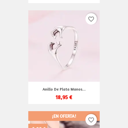
favorite_border
Anillo De Plata Manos...
18,95 €
¡EN OFERTA!
favorite_border