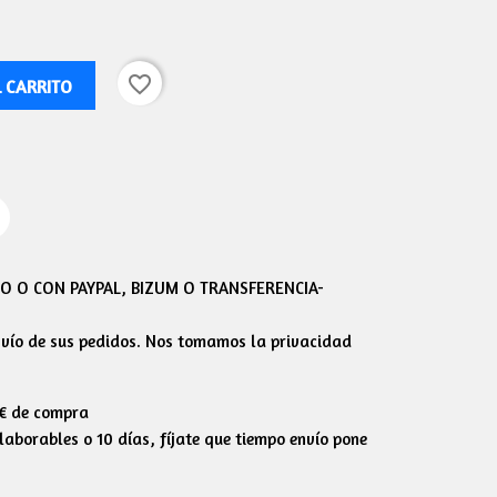
favorite_border
L CARRITO
 O CON PAYPAL, BIZUM O TRANSFERENCIA-
envío de sus pedidos. Nos tomamos la privacidad
0€ de compra
aborables o 10 días, fíjate que tiempo envío pone