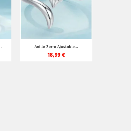
Vista rápida

.
Anillo Zorro Ajustable...
18,99 €