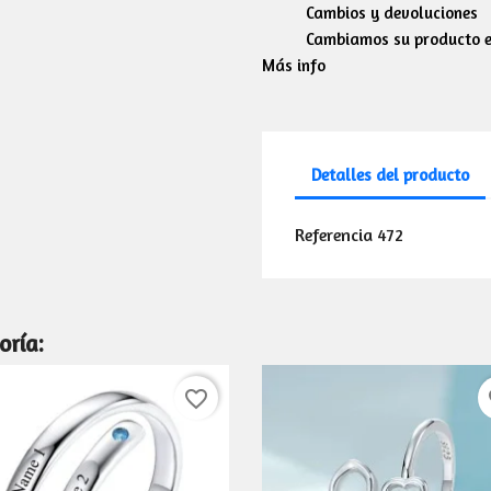
Cambios y devoluciones
Cambiamos su producto en
Más info
Detalles del producto
Referencia
472
oría:
favorite_border
fa