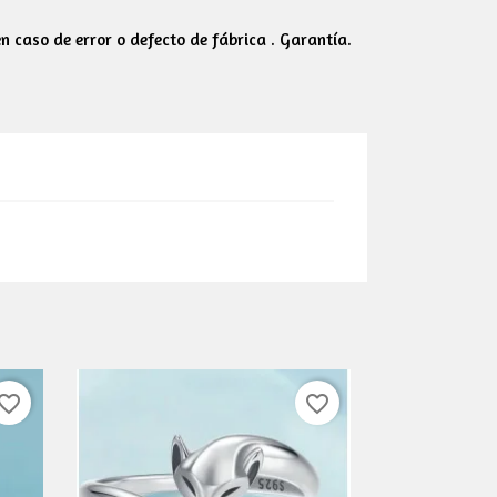
 caso de error o defecto de fábrica . Garantía.
vorite_border
favorite_border