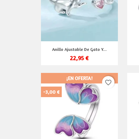
Vista rápida

Anillo Ajustable De Gato Y...
22,95 €
¡EN OFERTA!
favorite_border
-3,00 €