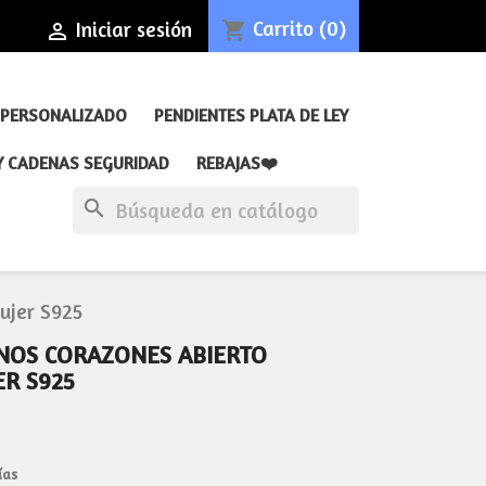
Carrito
(0)
Iniciar sesión
shopping_cart

 PERSONALIZADO
PENDIENTES PLATA DE LEY
Y CADENAS SEGURIDAD
REBAJAS❤️
search
ujer S925
ANOS CORAZONES ABIERTO
ER S925
ías