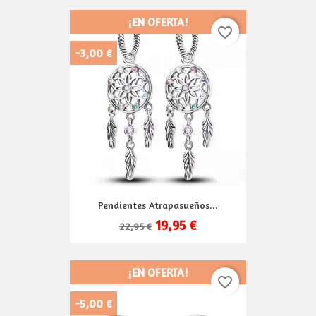
¡EN OFERTA!
favorite_border
-3,00 €
Pendientes Atrapasueños...
19,95 €
22,95 €
¡EN OFERTA!
favorite_border
-5,00 €