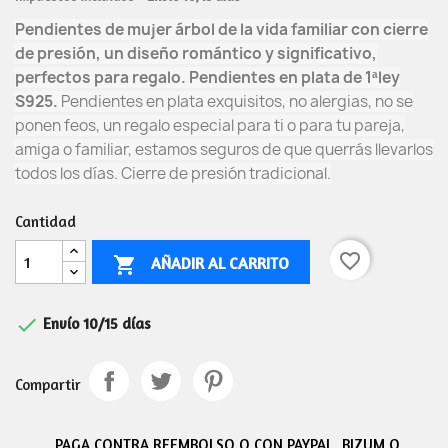
Pendientes de mujer árbol de la vida familiar con cierre
de presión, un diseño romántico y significativo,
perfectos para regalo
. Pendientes en plata de 1ªley
S925.
Pendientes en plata exquisitos, no alergias, no se
ponen feos, un regalo especial para ti o para tu pareja,
amiga o familiar, estamos seguros de que querrás llevarlos
todos los días. Cierre de presión tradicional.
Cantidad
favorite_border
AÑADIR AL CARRITO


Envío 10/15 días
Compartir
PAGA CONTRA REEMBOLSO O CON PAYPAL, BIZUM O