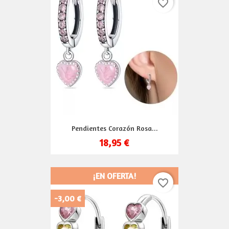
favorite_border
Pendientes Corazón Rosa...
18,95 €
¡EN OFERTA!
favorite_border
-3,00 €