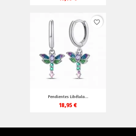
favorite_border
Pendientes Libélula...
18,95 €