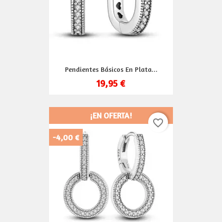
Pendientes Básicos En Plata...
19,95 €
¡EN OFERTA!
favorite_border
-4,00 €