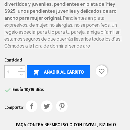
divertidos y juveniles
, pendientes en plata de 1ªley
S925, unos pendientes juveniles y delicados de aro
ancho para mujer original
. Pendientes en plata
expresivos, de mujer, no alergias, no se ponen feos, un
regalo especial para ti o para tu pareja, amiga o familiar,
estamos seguros de que querrás llevarlos todos los días.
Cómodos a la hora de dormir al ser de aro
Cantidad
favorite_border
AÑADIR AL CARRITO


Envío 10/15 días
Compartir
PAGA CONTRA REEMBOLSO O CON PAYPAL, BIZUM O