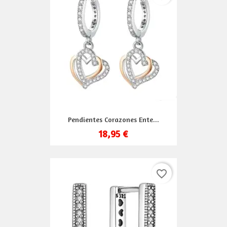
Pendientes Corazones Ente...
18,95 €
favorite_border