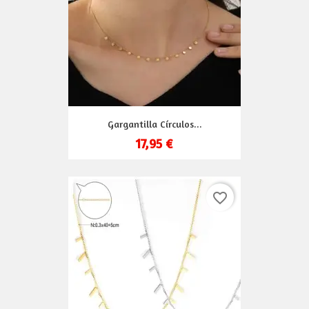
Gargantilla Círculos...
17,95 €
favorite_border