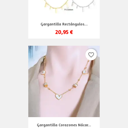
Gargantilla Rectángulos...
20,95 €
favorite_border
Gargantilla Corazones Nácar...