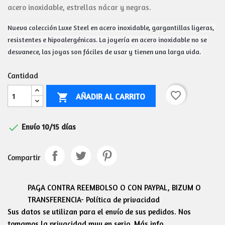
acero inoxidable, estrellas nácar y negras.
Nueva colección Luxe Steel en acero inoxidable, gargantillas ligeras, 
resistentes e hipoalergénicas. La joyería en acero inoxidable no se 
desvanece, las joyas son fáciles de usar y tienen una larga vida. 
Cantidad
favorite_border
AÑADIR AL CARRITO


Envío 10/15 días
Compartir
PAGA CONTRA REEMBOLSO O CON PAYPAL, BIZUM O
TRANSFERENCIA- Política de privacidad
Sus datos se utilizan para el envío de sus pedidos. Nos
tomamos la privacidad muy en serio. Más info