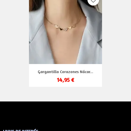
favorite_border
Gargantilla Corazones Nácar...
14,95 €