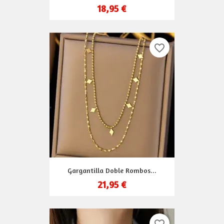
18,95 €
favorite_border
Gargantilla Doble Rombos...
21,95 €