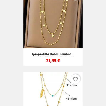
Gargantilla Doble Rombos...
21,95 €
favorite_border