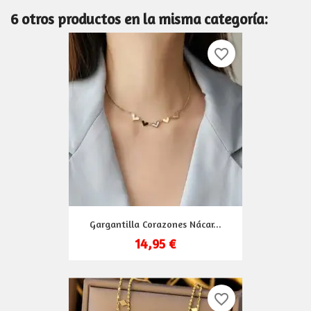
6 otros productos en la misma categoría:
favorite_border
Gargantilla Corazones Nácar...
14,95 €
favorite_border