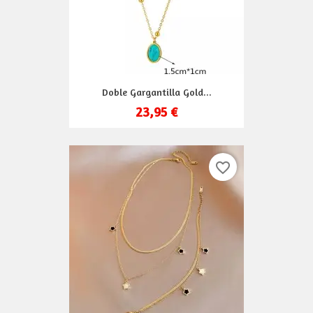
Doble Gargantilla Gold...
23,95 €
favorite_border