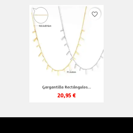
favorite_border
Gargantilla Rectángulos...
20,95 €