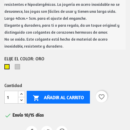
resistentes e hipoalergénicas. La joyería en acero inoxidable no se 
desvanece, las joyas son fáciles de usar y tienen una larga vida. 
Largo 40cm.+ 5cm. para el ajuste del enganche.
Elegante y duradero, para ti o para regalo, da un toque original y 
distinguido con colgantes de corazones hermosos de amor.
No se oxida. Este colgante está hecho de material de acero 
inoxidable, resistente y duradero.
ELIJE EL COLOR: ORO
PLATA
ORO
Cantidad
favorite_border
AÑADIR AL CARRITO


Envío 10/15 días