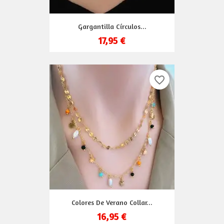
Gargantilla Círculos...
17,95 €
favorite_border
Colores De Verano Collar...
16,95 €