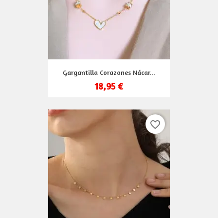
Gargantilla Corazones Nácar...
18,95 €
favorite_border