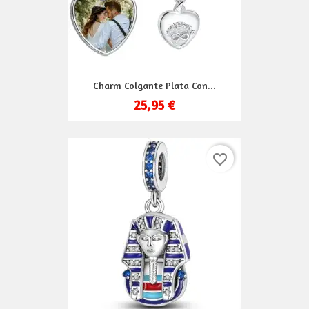
Charm Colgante Plata Con...
25,95 €
favorite_border