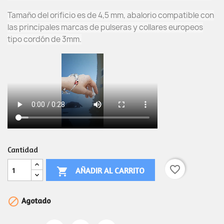
Tamaño del orificio es de 4,5 mm, abalorio compatible con
las principales marcas de pulseras y collares europeos
tipo cordón de 3mm.
Cantidad
favorite_border
AÑADIR AL CARRITO


Agotado