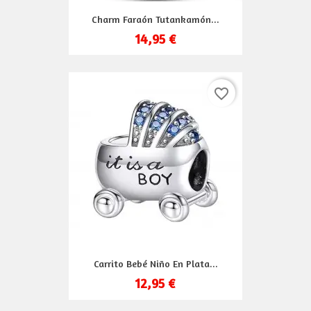
Charm Faraón Tutankamón...
14,95 €
favorite_border
Carrito Bebé Niño En Plata...
12,95 €