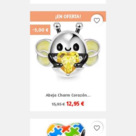
¡EN OFERTA!
favorite_border
-3,00 €
Abeja Charm Corazón...
12,95 €
15,95 €
favorite_border