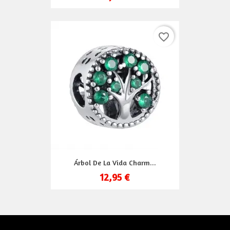
favorite_border
Árbol De La Vida Charm...
12,95 €