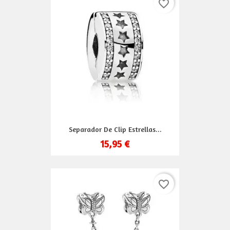
favorite_border
Separador De Clip Estrellas...
15,95 €
favorite_border