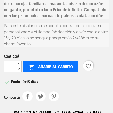
de tu pareja, familiares, mascota, charm de corazón
colgante, por el otro lado Friends infinito. Compatible
con las principales marcas de pulseras plata cordón.
Para este abalorio no se acepta contra reembolso al ser
personalizado y el tiempo fabricación y envío oscila entre
15 y 20 días,
a no ser que ponga envío 24/48hrs en su
charm favorito.
Cantidad
favorite_border
AÑADIR AL CARRITO


Envío 10/15 días
Compartir
PAGA CONTRA REEMBOLSO O CON PAYPAL, BIZUM O