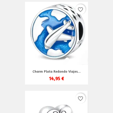
favorite_border
Charm Plata Redondo Viajes...
14,95 €
favorite_border