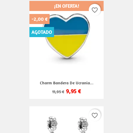
¡EN OFERTA!
favorite_border
-2,00 €
AGOTADO
Charm Bandera De Ucrania...
9,95 €
11,95 €
favorite_border