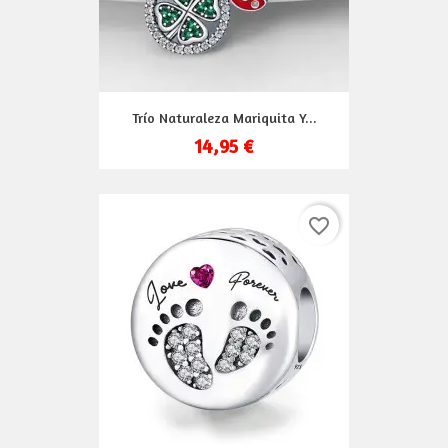
Trío Naturaleza Mariquita Y...
14,95 €
favorite_border