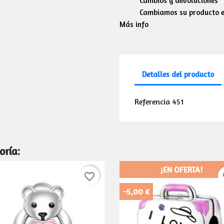
Cambios y devoluciones
Cambiamos su producto en
Más info
Detalles del producto
Referencia
451
oría:
¡EN OFERTA!
favorite_border
fa
-5,00 €