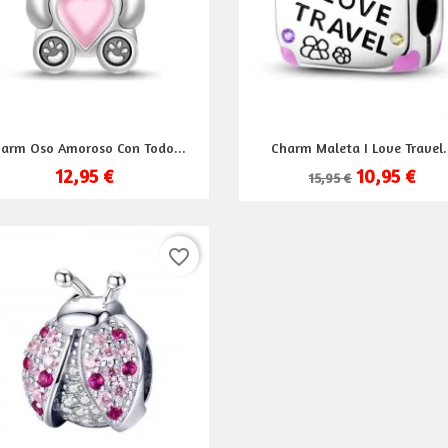
Vista rápida
Vista rápida


arm Oso Amoroso Con Todo...
Charm Maleta I Love Travel.
12,95 €
10,95 €
15,95 €
favorite_border