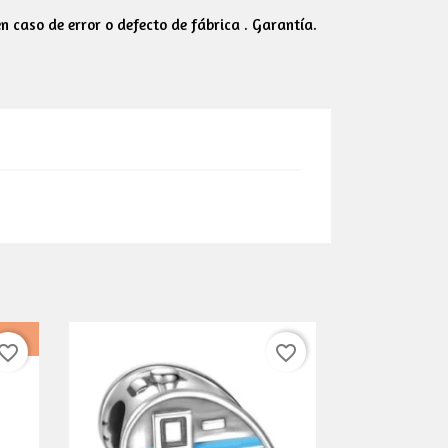
 caso de error o defecto de fábrica . Garantía.
vorite_border
favorite_border