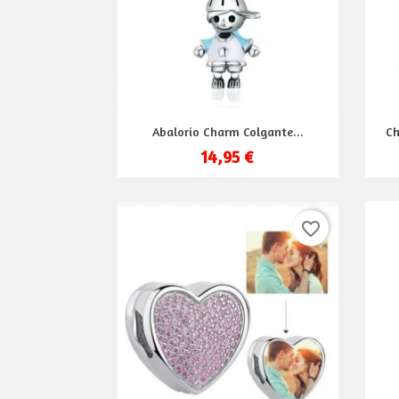
Vista rápida

Abalorio Charm Colgante...
Ch
14,95 €
favorite_border