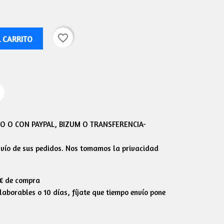
favorite_border
L CARRITO
 O CON PAYPAL, BIZUM O TRANSFERENCIA-
envío de sus pedidos. Nos tomamos la privacidad
0€ de compra
aborables o 10 días, fíjate que tiempo envío pone