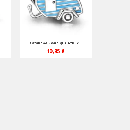
Vista rápida

..
Caravana Remolque Azul Y...
10,95 €