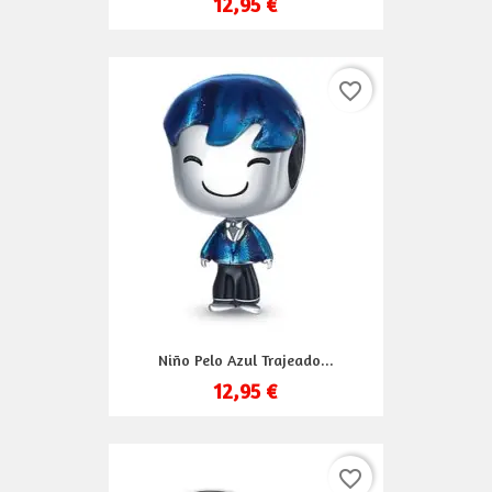
12,95 €
favorite_border
Niño Pelo Azul Trajeado...
12,95 €
favorite_border