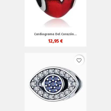
Cardiograma Del Corazón...
12,95 €
favorite_border