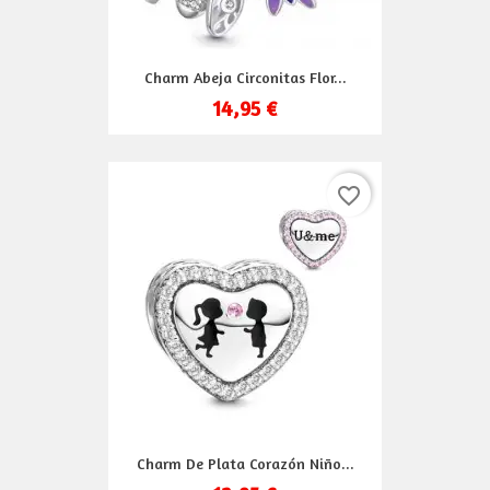
Charm Abeja Circonitas Flor...
14,95 €
favorite_border
Charm De Plata Corazón Niño...