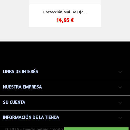
Protección Mal De Ojo...
14,95 €
LINKS DE INTERÉS

NUESTRA EMPRESA

SU CUENTA

keyboard_arrow_down
INFORMACIÓN DE LA TIENDA
© 2026 - tienda online creada con PrestaShop™