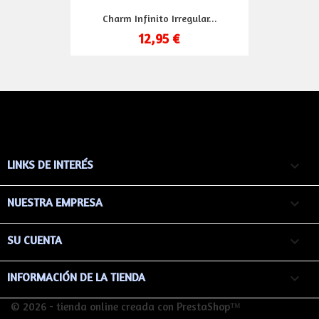
Charm Infinito Irregular...
12,95 €
LINKS DE INTERÉS

NUESTRA EMPRESA

SU CUENTA

keyboard_arrow_down
INFORMACIÓN DE LA TIENDA
© 2026 - tienda online creada con PrestaShop™