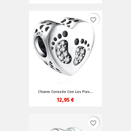
favorite_border
Charm Corazón Con Los Pies...
12,95 €
favorite_border