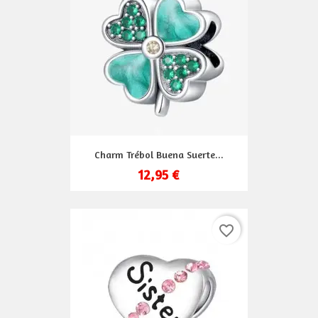
Charm Trébol Buena Suerte...
12,95 €
favorite_border