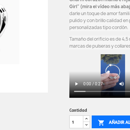
Girl" (mira el vídeo más abaj
darle un toque de amor famil
pulido y con brillo calidad en
personalizadas tipo cordón.
Tamaño del orificio es de 4,5
marcas de pulseras y collar
Cantidad
AÑADIR A
