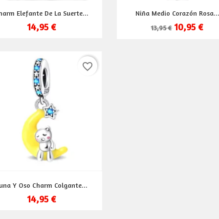
Vista rápida
Vista rápida


harm Elefante De La Suerte...
Niña Medio Corazón Rosa..
14,95 €
10,95 €
13,95 €
favorite_border
Vista rápida

una Y Oso Charm Colgante...
14,95 €