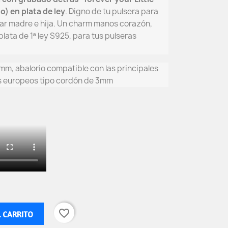
o) en plata de ley
. Digno de tu pulsera para
iar madre e hija. Un charm manos corazón
,
plata de 1ª ley S925, para tus pulseras
 mm, abalorio compatible con las principales
es europeos tipo cordón de 3mm
favorite_border
L CARRITO