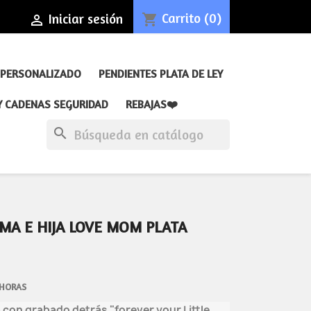
Carrito
(0)
Iniciar sesión
shopping_cart

 PERSONALIZADO
PENDIENTES PLATA DE LEY
Y CADENAS SEGURIDAD
REBAJAS❤️
search
A E HIJA LOVE MOM PLATA
 HORAS
con grabado detrás "forever your Little