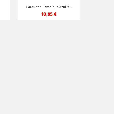
Vista rápida

.
Caravana Remolque Azul Y...
10,95 €