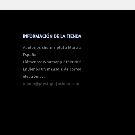
INFORMACIÓN DE LA TIENDA
Abalorios charms plata Murcia
España
Llámenos:
WhatsApp 615141903
Envíenos un mensaje de correo
electrónico:
admin@prestigiofashion.com