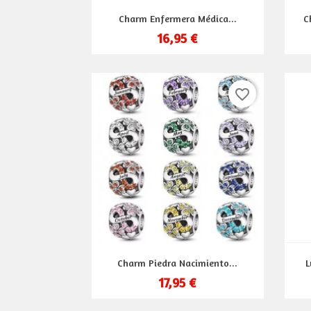
Vista rápida

Charm Enfermera Médica...
C
16,95 €
favorite_border
Vista rápida

Charm Piedra Nacimiento...
L
17,95 €