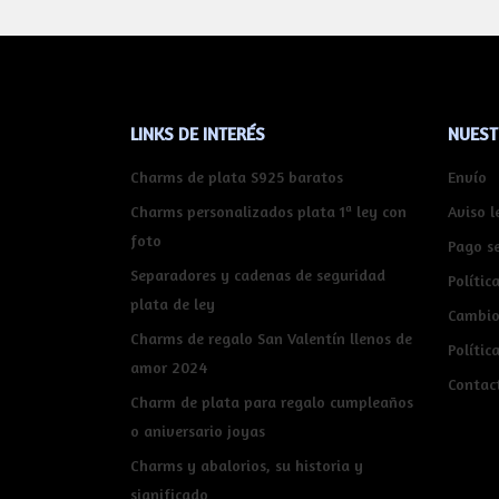
LINKS DE INTERÉS
NUEST
Charms de plata S925 baratos
Envío
Charms personalizados plata 1ª ley con
Aviso l
foto
Pago s
Separadores y cadenas de seguridad
Polític
plata de ley
Cambio
Charms de regalo San Valentín llenos de
Polític
amor 2024
Contac
Charm de plata para regalo cumpleaños
o aniversario joyas
Charms y abalorios, su historia y
significado