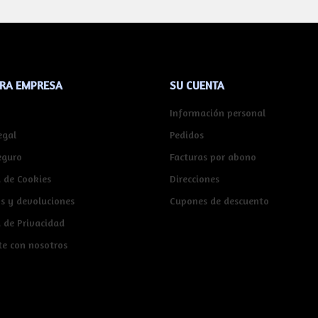
RA EMPRESA
SU CUENTA
Información personal
egal
Pedidos
eguro
Facturas por abono
a de Cookies
Direcciones
s y devoluciones
Cupones de descuento
a de Privacidad
te con nosotros