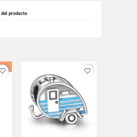
 del producto
vorite_border
favorite_border