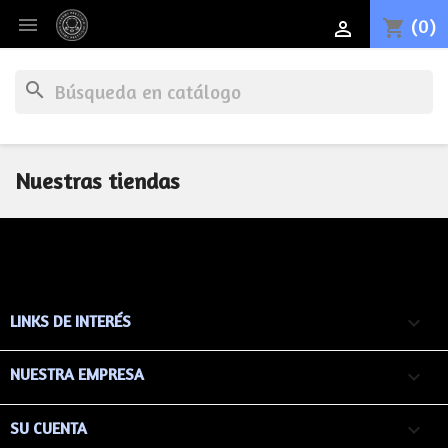

(0)
shopping_cart

search
Nuestras tiendas
LINKS DE INTERÉS

NUESTRA EMPRESA

SU CUENTA
