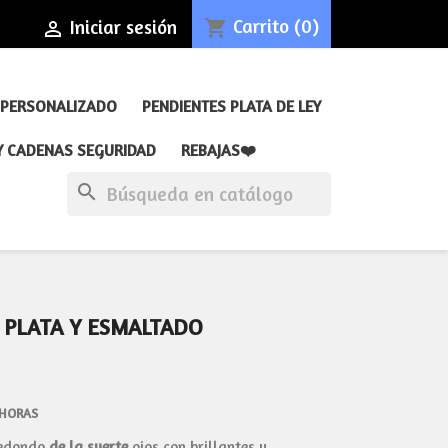
Carrito
(0)
Iniciar sesión
shopping_cart

 PERSONALIZADO
PENDIENTES PLATA DE LEY
Y CADENAS SEGURIDAD
REBAJAS❤️
search
 PLATA Y ESMALTADO
 HORAS
edondo
de la suerte
ojos con brillantes y