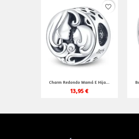
favorite_border
Vista rápida

Charm Redondo Mamá E Hija...
B
13,95 €