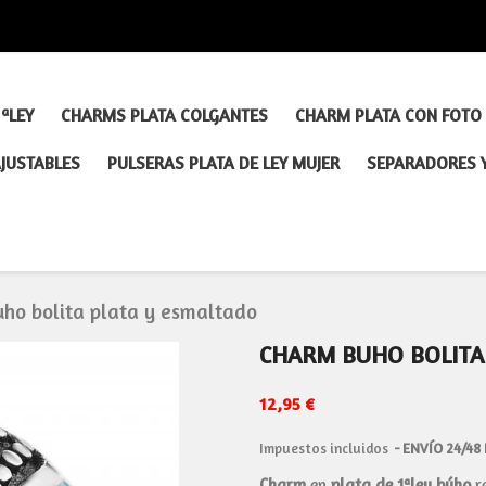
ªLEY
CHARMS PLATA COLGANTES
CHARM PLATA CON FOTO
AJUSTABLES
PULSERAS PLATA DE LEY MUJER
SEPARADORES 
ho bolita plata y esmaltado
CHARM BUHO BOLITA
12,95 €
Impuestos incluidos
ENVÍO 24/48
Charm
en
plata de 1ªley
búho
r