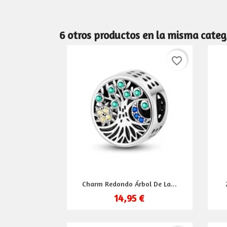
6 otros productos en la misma categ
favorite_border
Vista rápida

Charm Redondo Árbol De La...
14,95 €