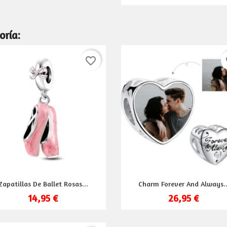
oría:
favorite_border
fa
Vista rápida
Vista rápida


Zapatillas De Ballet Rosas...
Charm Forever And Always..
14,95 €
26,95 €