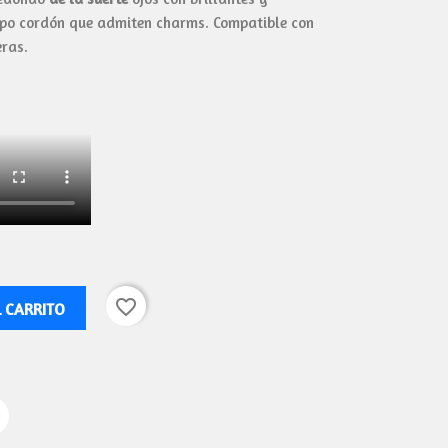
ipo cordón que admiten charms. Compatible con
eras.
favorite_border
L CARRITO