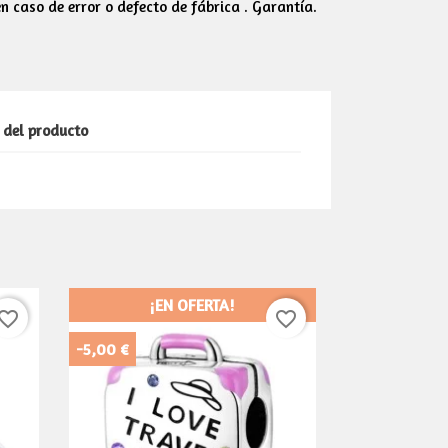
 caso de error o defecto de fábrica . Garantía.
 del producto
¡EN OFERTA!
vorite_border
favorite_border
-5,00 €