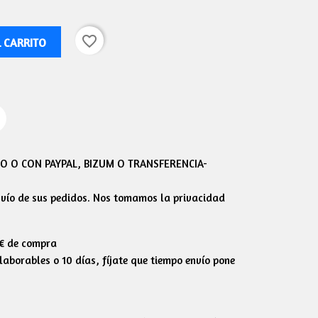
favorite_border
L CARRITO
 O CON PAYPAL, BIZUM O TRANSFERENCIA-
envío de sus pedidos. Nos tomamos la privacidad
0€ de compra
aborables o 10 días, fíjate que tiempo envío pone