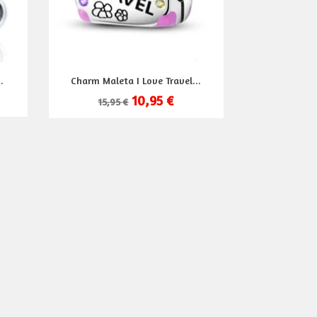
Vista rápida

.
Charm Maleta I Love Travel...
10,95 €
15,95 €