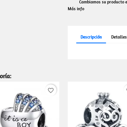
Cambiamos su producto en
Más info
Descripción
Detalles
oría:
favorite_border
fa