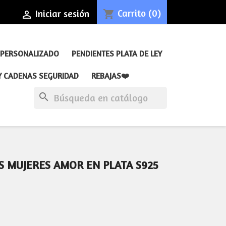
Carrito
(0)
Iniciar sesión
shopping_cart

 PERSONALIZADO
PENDIENTES PLATA DE LEY
Y CADENAS SEGURIDAD
REBAJAS❤️
search
 MUJERES AMOR EN PLATA S925