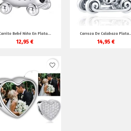
Vista rápida
Vista rápida


Carrito Bebé Niño En Plata...
Carroza De Calabaza Plata..
12,95 €
14,95 €
favorite_border