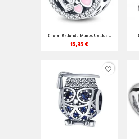
Vista rápida

Charm Redondo Manos Unidas...
15,95 €
favorite_border