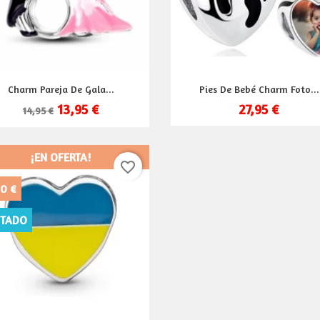
Vista rápida
Vista rápida


Charm Pareja De Gala...
Pies De Bebé Charm Foto...
13,95 €
27,95 €
14,95 €
¡EN OFERTA!
favorite_border
0 €
TADO