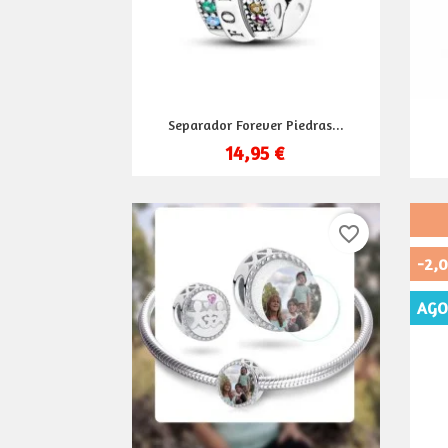
Vista rápida

Separador Forever Piedras...
14,95 €
favorite_border
-2,0
AGO