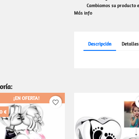
Cambiamos su producto en
Más info
Descripción
Detalles
oría:
¡EN OFERTA!
favorite_border
fa
0 €