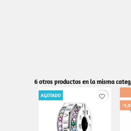
6 otros productos en la misma categ
AGOTADO
favorite_border
-1,0