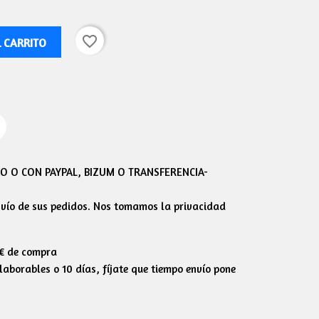
favorite_border
L CARRITO
 O CON PAYPAL, BIZUM O TRANSFERENCIA-
envío de sus pedidos. Nos tomamos la privacidad
0€ de compra
aborables o 10 días, fíjate que tiempo envío pone