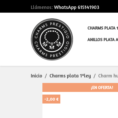
Llámenos:
WhatsApp 615141903
CHARMS PLATA 1
ANILLOS PLATA 
Inicio
Charms plata 1ªley
Charm hu
¡EN OFERTA!
-2,00 €