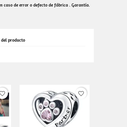
 caso de error o defecto de fábrica . Garantía.
 del producto
vorite_border
favorite_border