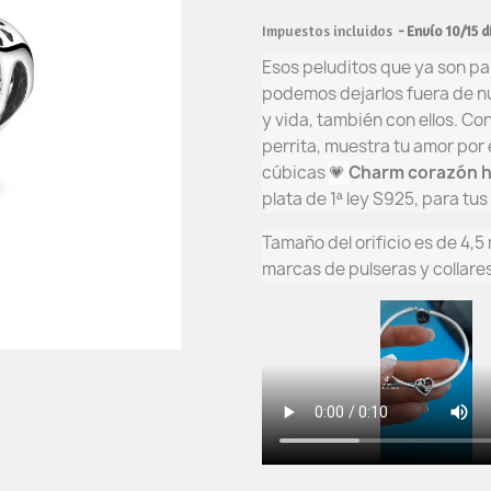
Impuestos incluidos
Envío 10/15 d
Esos peluditos que ya son par
podemos dejarlos fuera de nu
y vida, también con ellos. Co
perrita, muestra tu amor por e
cúbicas
💗
C
harm corazón hu
plata de 1ª ley S925, para tu
Tamaño del orificio es de 4,5
marcas de pulseras y collar