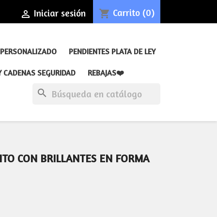
Carrito
(0)
Iniciar sesión
shopping_cart

 PERSONALIZADO
PENDIENTES PLATA DE LEY
Y CADENAS SEGURIDAD
REBAJAS❤️
search
ITO CON BRILLANTES EN FORMA