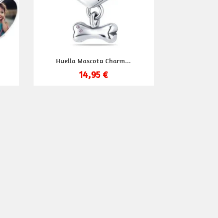
Vista rápida

Huella Mascota Charm...
14,95 €