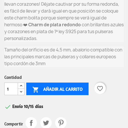
llevan corazones! Déjate cautivar por su forma redonda,
es fácil de llevar y dará igual en que posición se coloque
este charm bolita porque siempre se verá igual de
hermoso ❤️
C
harm de plata redondo
con brillantes azules
y corazones
en plata de 1ª ley S925 para tus pulseras
personalizadas.
Tamaño del orificio es de 4,5 mm, abalorio compatible con
las principales marcas de pulseras y collares europeos
tipo cordón de 3mm
Cantidad
favorite_border
AÑADIR AL CARRITO


Envío 10/15 días
Compartir