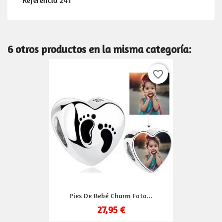
Referencia
241
6 otros productos en la misma categoría:
favorite_border
Pies De Bebé Charm Foto...
27,95 €