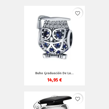
favorite_border
Buho Graduación De La...
14,95 €
favorite_border