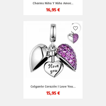
Charms Niña Y Niño Amor...
16,95 €
favorite_border
Colgante Corazón I Love You...
15,95 €