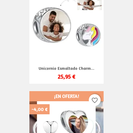
Unicornio Esmaltado Charm...
25,95 €
¡EN OFERTA!
favorite_border
-4,00 €